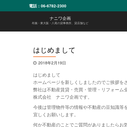
電話：
06-6782-2300
コ
ナニワ企画
ン
布施・東大阪・八尾の貸事務所、貸店舗など
テ
ン
ツ
へ
はじめまして
ス
キ
ッ
2018年2月19日
プ
はじめまして
ホームページを新しくしましたのでご挨拶を
弊社は不動産賃貸・売買・管理・リフォーム
株式会社 ナニワ企画です。
今後は管理物件等の情報や不動産の豆知識等
宜しくお願いします。
何か不動産のことでご質問がありましたらお