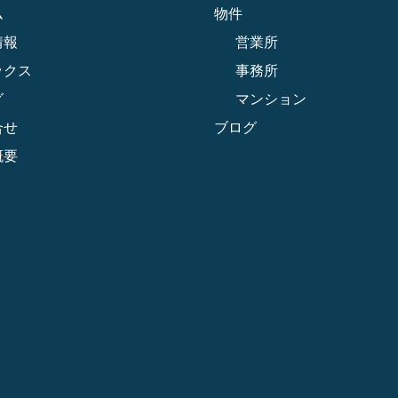
ム
物件
情報
営業所
ックス
事務所
グ
マンション
合せ
ブログ
概要