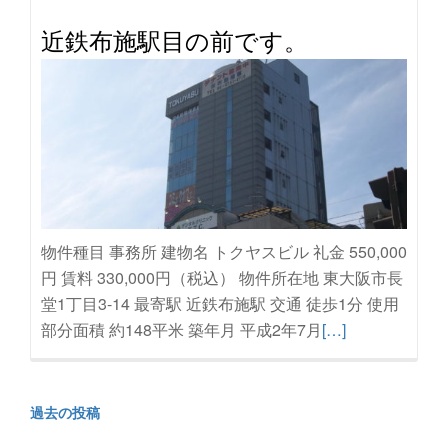
む
近鉄布施駅目の前です。
台
風
き
て
ま
す。
物件種目 事務所 建物名 トクヤスビル 礼金 550,000
円 賃料 330,000円（税込） 物件所在地 東大阪市長
堂1丁目3-14 最寄駅 近鉄布施駅 交通 徒歩1分 使用
続
部分面積 約148平米 築年月 平成2年7月
[…]
き
を
読
投
過去の投稿
む
稿