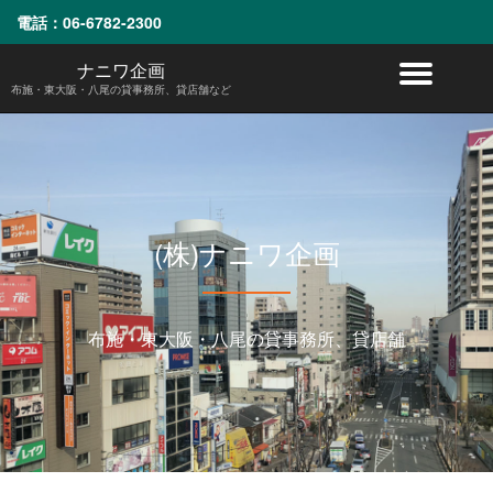
電話：
06-6782-2300
コ
ナニワ企画
ナ
ン
布施・東大阪・八尾の貸事務所、貸店舗など
テ
ビ
ン
ツ
へ
ゲ
ス
キ
ー
ッ
(株)ナニワ企画
プ
シ
ョ
布施・東大阪・八尾の貸事務所、貸店舗
ン
を
切