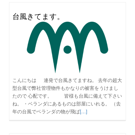
読
む
台風きてます。
夏
季
休
業
の
お
知
ら
こんにちは 連発で台風きてますね。 去年の超大
せ
型台風で弊社管理物件もかなりの被害をうけまし
たので 心配です。 皆様も台風に備えて下さい
ね。 ・ベランダにあるものは部屋にいれる。 （去
続
年の台風でベランダの物が飛ば
[…]
き
を
読