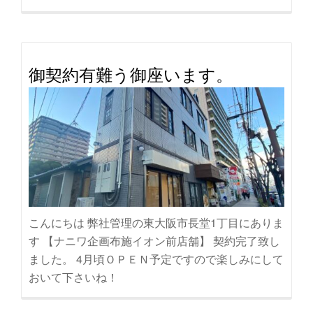
き
を
読
む
御契約有難う御座います。
や
き
と
り
舞
吉
布
施
こんにちは 弊社管理の東大阪市長堂1丁目にありま
店
す 【ナニワ企画布施イオン前店舗】 契約完了致し
OPEN
ました。 4月頃ＯＰＥＮ予定ですので楽しみにして
おいて下さいね！