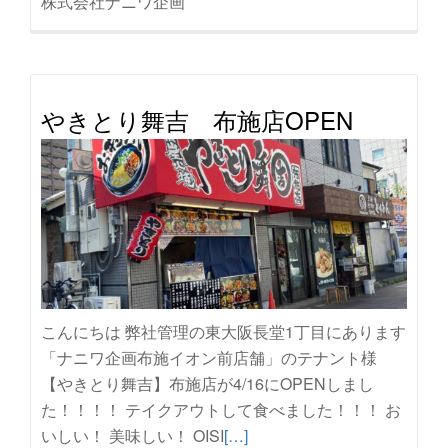
株式会社ナニワ企画
やきとり舞吉 布施店OPEN
こんにちは 弊社管理の東大阪長堂1丁目にあります
「ナニワ企画布施イオン前店舗」のテナント様
【やきとり舞吉】布施店が4/16にOPENしまし
た！！！！ テイクアウトして食べました！！！ お
続
いしい！ 美味しい！ OISI
[…]