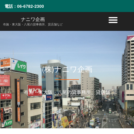
電話：
06-6782-2300
コ
ナニワ企画
ナ
ン
布施・東大阪・八尾の貸事務所、貸店舗など
テ
ビ
ン
ツ
へ
ゲ
ス
キ
ー
ッ
(株)ナニワ企画
プ
シ
ョ
布施・東大阪・八尾の貸事務所、貸店舗
ン
を
切