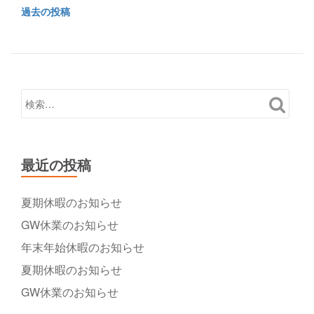
読
投
過去の投稿
む
稿
マ
ナ
ビ
ン
ゲ
シ
ー
ョ
シ
ン
ョ
HT
ン
306
最近の投稿
号
室
夏期休暇のお知らせ
GW休業のお知らせ
年末年始休暇のお知らせ
夏期休暇のお知らせ
GW休業のお知らせ