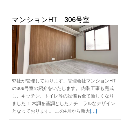
読
む
マンションHT 306号室
夏
季
休
暇
の
お
知
ら
弊社が管理しております、管理会社マンションHT
せ
の306号室の紹介をいたします。 内装工事も完成
し、キッチン、トイレ等の設備も全て新しくなり
ました！ 木調を基調としたナチュラルなデザイン
続
となっております。 この4月から新大
[…]
き
を