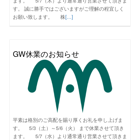
ます。 5/7（木）より通常通り営業させて頂きま
す。 誠に勝手ではございますがご理解の程宜しく
続
お願い致します。 株
[…]
き
を
読
む
GW休業のお知らせ
GW
休
業
の
お
知
ら
せ
平素は格別のご高配を賜り厚くお礼を申し上げま
す。 5/3（土）～5/6（火） まで休業させて頂き
ます。 5/7（水）より通常通り営業させて頂きま