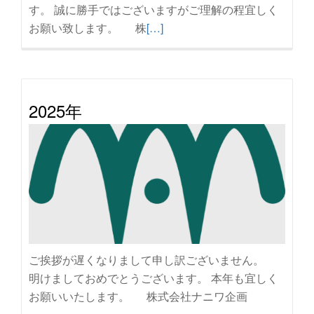
す。 誠に勝手ではございますがご理解の程宜しく
続
お願い致します。 株
[…]
き
を
読
む
2025年
GW
休
業
の
お
知
ら
せ
ご挨拶が遅くなりまして申し訳ございません。
明けましておめでとうございます。 本年も宜しく
お願いいたします。 株式会社ナニワ企画