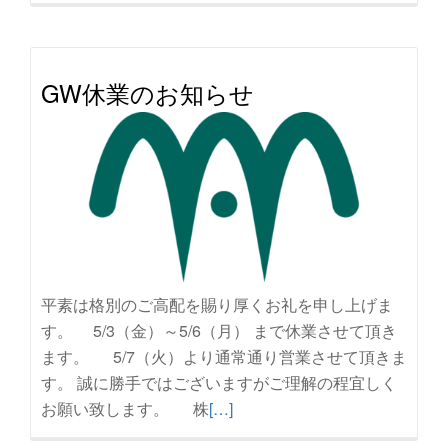
GW休業のお知らせ
平素は格別のご高配を賜り厚くお礼を申し上げま
す。 5/3（金）～5/6（月） まで休業させて頂き
ます。 5/7（火）より通常通り営業させて頂きま
す。 誠に勝手ではございますがご理解の程宜しく
続
お願い致します。 株
[…]
き