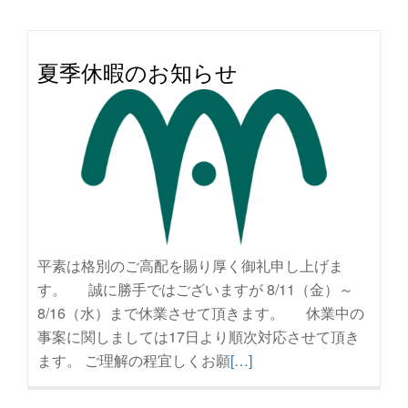
を
読
む
夏季休暇のお知らせ
GW
休
業
の
お
知
ら
せ
平素は格別のご高配を賜り厚く御礼申し上げま
す。 誠に勝手ではございますが 8/11（金）～
8/16（水）まで休業させて頂きます。 休業中の
事案に関しましては17日より順次対応させて頂き
続
ます。 ご理解の程宜しくお願
[…]
き
を