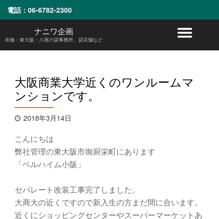
電話：
06-6782-2300
コ
ナニワ企画
ナ
ン
布施・東大阪・八尾の貸事務所、貸店舗など
テ
ビ
ン
ツ
へ
ゲ
大阪商業大学近くのワンルームマ
ス
ンションです。
キ
ー
ッ
プ
シ
2018年3月14日
ョ
こんにちは
弊社管理の東大阪市御厨栄町にあります
ン
「ベルハイム小阪」
を
セパレート改装工事完了しました。
切
大商大の近くですので新入生の方まだ間に合います。
近くにショッピングセンターやスーパーマーケットあ