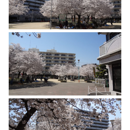
り
替
え