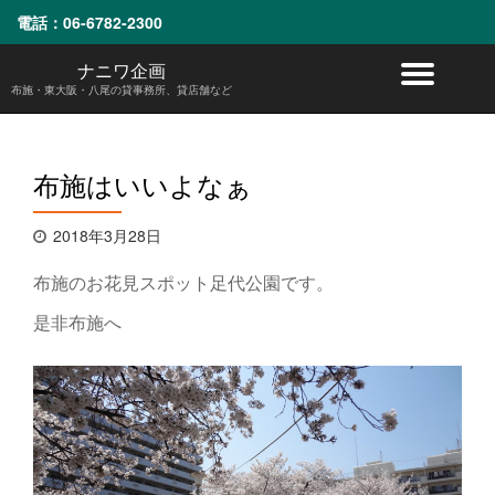
電話：
06-6782-2300
コ
ナニワ企画
ナ
ン
布施・東大阪・八尾の貸事務所、貸店舗など
テ
ビ
ン
ツ
へ
ゲ
布施はいいよなぁ
ス
キ
ー
ッ
2018年3月28日
プ
シ
布施のお花見スポット足代公園です。
ョ
是非布施へ
ン
を
切