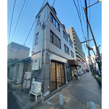
り
替
え