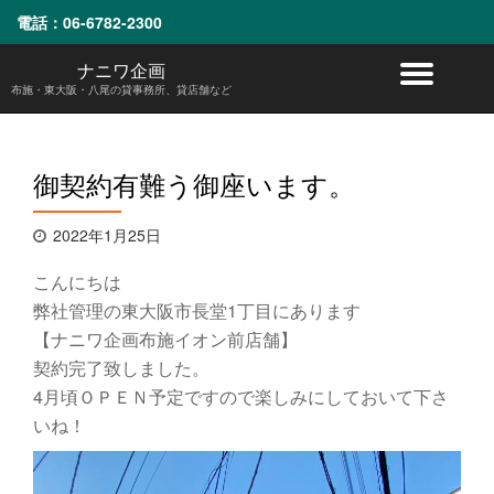
電話：
06-6782-2300
コ
ナニワ企画
ナ
ン
布施・東大阪・八尾の貸事務所、貸店舗など
テ
ビ
ン
ツ
へ
ゲ
御契約有難う御座います。
ス
キ
ー
ッ
2022年1月25日
プ
シ
こんにちは
ョ
弊社管理の東大阪市長堂1丁目にあります
【ナニワ企画布施イオン前店舗】
ン
契約完了致しました。
4月頃ＯＰＥＮ予定ですので楽しみにしておいて下さ
を
いね！
切