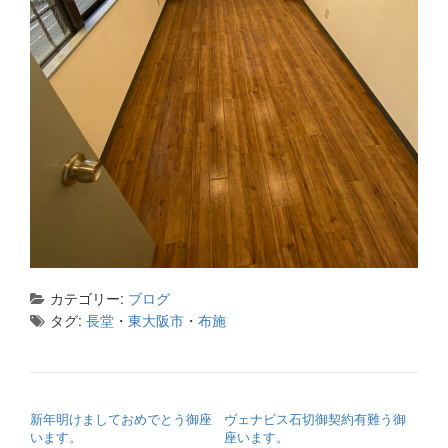
カテゴリー:
ブログ
タグ:
長堂
・
東大阪市
・
布施
投稿ナビゲーション
新年明けましておめでとう御座
ヴェナビス石切御契約有難う御
います。
座います。