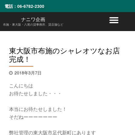
電話：
06-6782-2300
コ
ナニワ企画
ナ
ン
布施・東大阪・八尾の貸事務所、貸店舗など
テ
ビ
ン
ツ
へ
ゲ
東大阪市布施のシャレオツなお店
ス
完成！
キ
ー
ッ
プ
シ
2018年3月7日
ョ
こんにちは
お待たせしました・・・
ン
を
本当にお待たせしました！
そだねーーーーーーー
切
弊社管理の東大阪市足代新町にあります