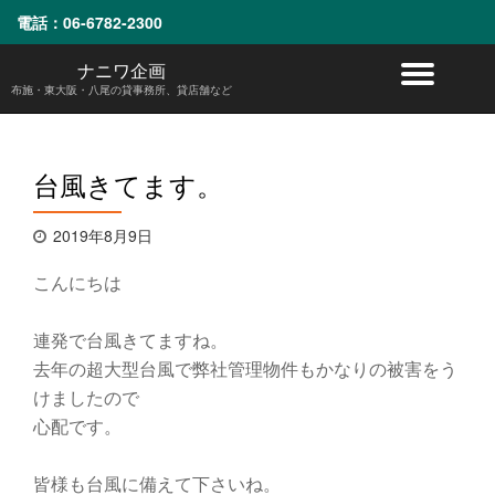
電話：
06-6782-2300
コ
ナニワ企画
ナ
ン
布施・東大阪・八尾の貸事務所、貸店舗など
テ
ビ
ン
ツ
へ
ゲ
台風きてます。
ス
キ
ー
ッ
2019年8月9日
プ
シ
こんにちは
ョ
連発で台風きてますね。
ン
去年の超大型台風で弊社管理物件もかなりの被害をう
けましたので
を
心配です。
切
皆様も台風に備えて下さいね。