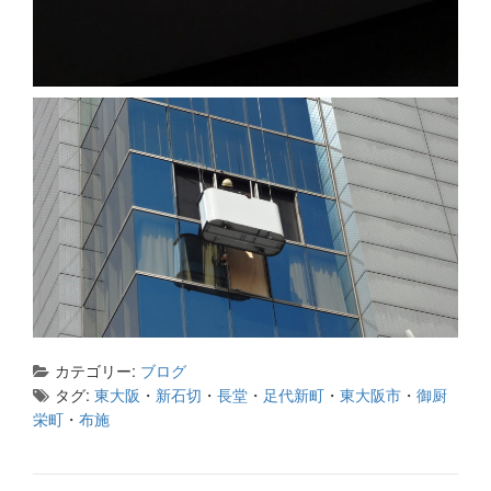
カテゴリー:
ブログ
タグ:
東大阪
・
新石切
・
長堂
・
足代新町
・
東大阪市
・
御厨
栄町
・
布施